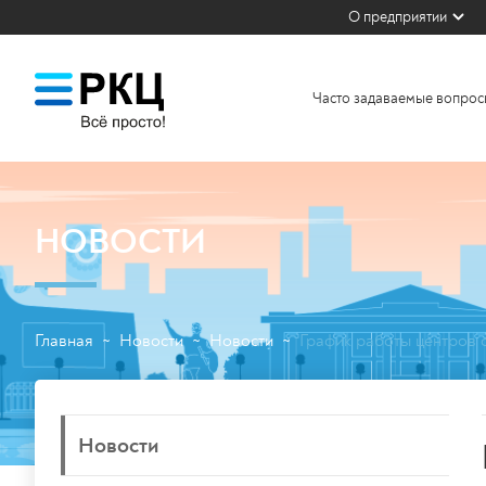
О предприятии
Часто задаваемые вопрос
НОВОСТИ
Главная
Новости
Новости
График работы центров 
~
~
~
Новости