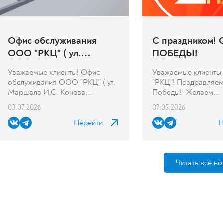
Офис обслуживания
С праздником!
ООО "РКЦ" ( ул.
ПОБЕДЫ!
Маршала И.С. Конева,
Уважаемые клиенты! Офис
Уважаемые клиент
д.7/6) переехал
обслуживания ООО "РКЦ" ( ул.
"РКЦ"! Поздравляем
Маршала И.С. Конева,...
Победы! Желаем...
03.07.2026
07.05.2026
Перейти
П
Читать все но