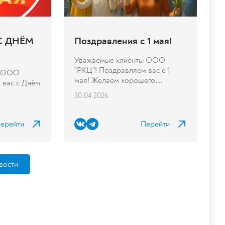
 С ДНЁМ
Поздравления с 1 мая!
Уважаемые клиенты ООО
"РКЦ"! Поздравляем вас с 1
ы ООО
мая! Желаем хорошего
 вас с Днём
отдыха,...
30.04.2026
ерейти
Перейти
вости