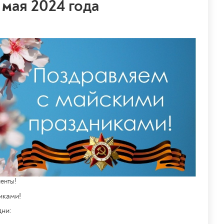
 мая 2024 года
енты!
иками!
дни: