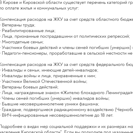
В Кирове и Кировской области существует перечень категорий 
по оплате жилья и коммунальных услуг:
Компенсация расходов на ЖКУ за счет средств областного бюдже
• Ветераны труда;
• Реабилитированные лица;
• Лица, признанные пострадавшими от политических репрессий;
• Многодетные семьи;
• Участники боевых действий и члены семей погибших (умерших) 
• Педагоги-пенсионеры, проработавшие в сельской местности не
Компенсация расходов на ЖКУ за счет средств федерального бю
• Инвалиды и семьи, имеющие детей-инвалидов;
• Инвалиды войны и лица, приравненные к ним;
• Участники Великой Отечественной войны;
• Ветераны боевых действий;
• Лица, награжденные знаком «Жителю блокадного Ленинграда»
• Члены семей погибших (умерших) инвалидов войны;
• Бывшие несовершеннолетние узники фашизма;
• Граждане, подвергшиеся радиационному воздействию (Чернобы
• ВИЧ-инфицированные несовершеннолетние до 18 лет.
Подробнее о видах мер социальной поддержки и их размерах мо
населения Кировской области". Если вы подходите под указанны