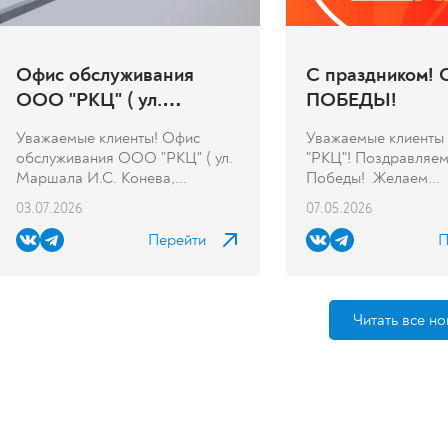
Офис обслуживания
С праздником!
ООО "РКЦ" ( ул.
ПОБЕДЫ!
Маршала И.С. Конева,
Уважаемые клиенты! Офис
Уважаемые клиент
д.7/6) переехал
обслуживания ООО "РКЦ" ( ул.
"РКЦ"! Поздравляем
Маршала И.С. Конева,...
Победы! Желаем...
03.07.2026
07.05.2026
Перейти
П
Читать все но