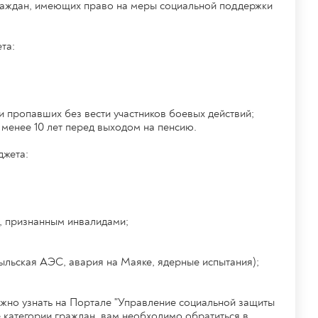
граждан, имеющих право на меры социальной поддержки
та:
и пропавших без вести участников боевых действий;
 менее 10 лет перед выходом на пенсию.
джета:
, признанным инвалидами;
льская АЭС, авария на Маяке, ядерные испытания);
жно узнать на Портале "Управление социальной защиты
е категории граждан, вам необходимо обратиться в