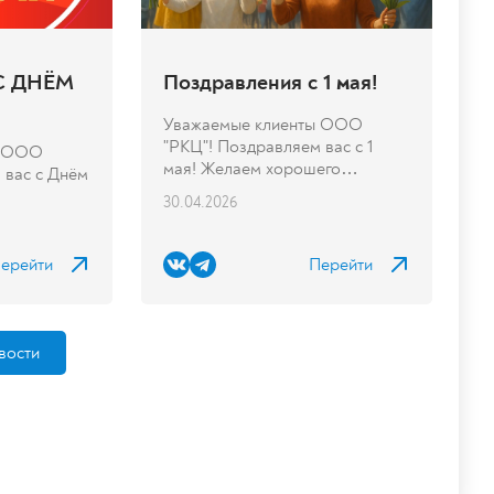
 С ДНЁМ
Поздравления с 1 мая!
Уважаемые клиенты ООО
"РКЦ"! Поздравляем вас с 1
ы ООО
мая! Желаем хорошего
 вас с Днём
отдыха,...
30.04.2026
ерейти
Перейти
вости