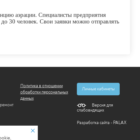
нцию аэрации. Специалисты предприятия
 до 30 человек. Свои заявки можно отправлять
Политика в отношении
Личные кабинеты
обработки персональных
данных
 ремонт
Версия для
слабовидящих
Разработка сайта - PALAX
стол
okie,
осы