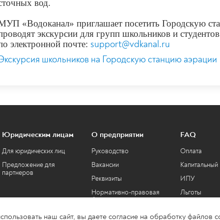
сточных вод.
МУП «Водоканал» приглашает посетить Городскую ста
проводят экскурсии для групп школьников и студентов
по электронной почте:
support@vdkanal.ru
Экскурсия школьников на Городскую станцию аэрации
Юридическим лицам
О предприятии
FAQ
Для юридических лиц
Руководство
Оплата
Предложение для
Вакансии
Капитальный
партнеров
Реквизиты
ИПУ
Нормативно-правовая
Льготы
база
Паспортный 
Охрана труда
пользовать наш сайт, вы даете согласие на обработку файлов co
Общие вопр