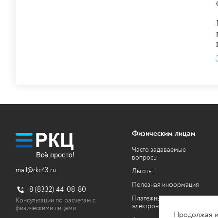
Физическим лицам
Часто задаваемые
вопросы
mail@rkc43.ru
Льготы
Полезная информация
8 (8332) 44-08-80
Платежные документы в
Консультации по расчетам с
электронном виде
физическими лицами
Продолжая ис