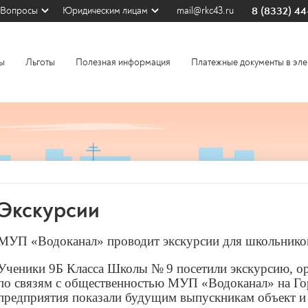
8 (8332) 4
Вопросы
Юридическим лицам
mail@rkc43.ru
ы
Льготы
Полезная информация
Платежные документы в эле
Экскурсии
МУП «Водоканал» проводит экскурсии для школьников
Ученики 9Б Класса Школы № 9 посетили экскурсию, о
по связям с общественностью МУП «Водоканал» на Го
предприятия показали будущим выпускникам объект и 